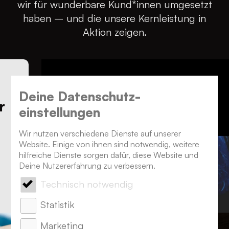
wir für wunderbare Kund*innen umgesetzt
Daten über das Verhalten und die
Sicherheit für uns an erster Stelle.
haben – und die unsere Kernleistung in
Bedürfnisse ihrer Kund*innen sammeln – ein
Aktion zeigen.
appsolutes Muss also.
Deine Datenschutz­
der
einstellungen
Wir nutzen verschiedene Dienste auf unserer
Website. Einige von ihnen sind notwendig, weitere
hilfreiche Dienste sorgen dafür, diese Website und
t
Deine Nutzererfahrung zu verbessern.
Technisch notwendig
Statistik
Marketing