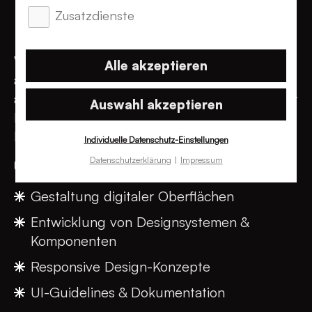
UI-Design
Zusatzdienste
Individuelle Erlebnisse, designt für alle.
Wir schaffen Interfaces, die einfach gut
Alle akzeptieren
aussehen und einwandfrei funktionieren –
auf allen Devices, für alle Nutzergruppen. Mit
Auswahl akzeptieren
Liebe zum Detail und einem Auge für
Markenästhetik.
Individuelle Datenschutz-Einstellungen
Datenschutzerklärung
Impressum
Unsere Leistungen im UI-Design:
Gestaltung digitaler Oberflächen
Entwicklung von Designsystemen &
Komponenten
Responsive Design-Konzepte
UI-Guidelines & Dokumentation