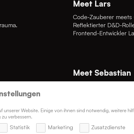
Meet Lars
Code-Zauberer meets Gi
rauma.
Reflektierter D&D-Rolle
Frontend-Entwickler La
Meet Sebastian
.
Technikenthusiast par 
nstellungen
e.
Meme-Kenner deluxe.
Operations Engineer Se
 unserer Website. Einige von ihnen sind notwendig, weitere hilf
 zu verbessern.
Statistik
Marketing
Zusatzdienste