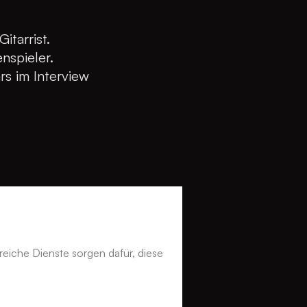
tarrist.
nspieler.
rs im Interview
excellence.
bastian “Smi” im Interview
reiche Dienste sorgen dafür, diese