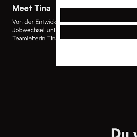
Meet Tina
Von der Entwicklerin zur Teamleiterin.
Jobwechsel unter dem Maibaum.
Teamleiterin Tina im Interview
Du 