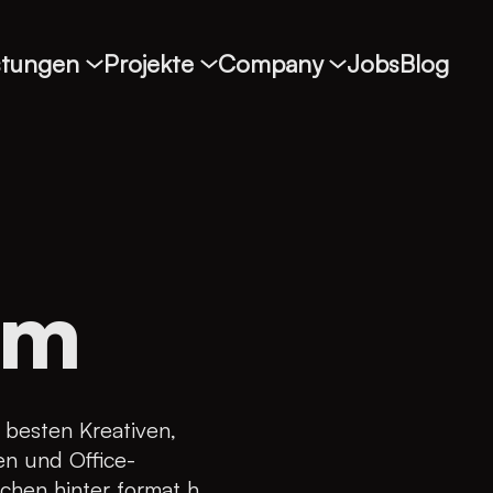
stungen
Projekte
Company
Jobs
Blog
am
 besten Kreativen,
en und Office-
schen hinter format h