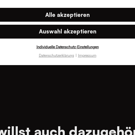
Meet Volker
Alle akzeptieren
Im Frontend zu Hause.
Mit Liebe zur Teamarbe
Auswahl akzeptieren
Frontend-Entwickler Vo
Individuelle Datenschutz-Einstellungen
Datenschutzerklärung
Impressum
willst auch dazugehö