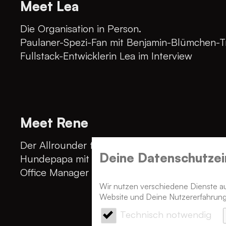
Meet Lea
Die Organisation in Person.
Paulaner-Spezi-Fan mit Benjamin-Blümchen-T
Fullstack-Entwicklerin Lea im Interview
Meet Rene
Der Allrounder für reibungslose Organisation
Deine Datenschutz­ei
Hundepapa mit Schwäche für vegane Lasagn
Office Manager Rene im Interview
Wir nutzen verschiedene Dienste auf
Website und Deine Nutzererfahrung
Technisch notwendig