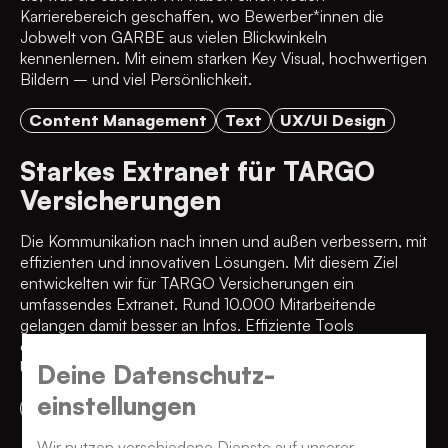
Karrierebereich geschaffen, wo Bewerber*innen die
Jobwelt von GARBE aus vielen Blickwinkeln
kennenlernen. Mit einem starken Key Visual, hochwertigen
Bildern – und viel Persönlichkeit.
Content Management
Text
UX/UI Design
Starkes Extranet für TARGO
Versicherungen
Die Kommunikation nach innen und außen verbessern, mit
effizienten und innovativen Lösungen. Mit diesem Ziel
entwickelten wir für TARGO Versicherungen ein
umfassendes Extranet. Rund 10.000 Mitarbeitende
gelangen damit besser an Infos. Effiziente Tools
erleichtern ihnen den Verkaufsprozess – für eine optimale
User Experience vom Verkauf bis zu den Endkund*innen.
Deine Datenschutz­
einstellungen
UX/UI Design
Portale
Extranet
Wir nutzen verschiedene Dienste auf unserer