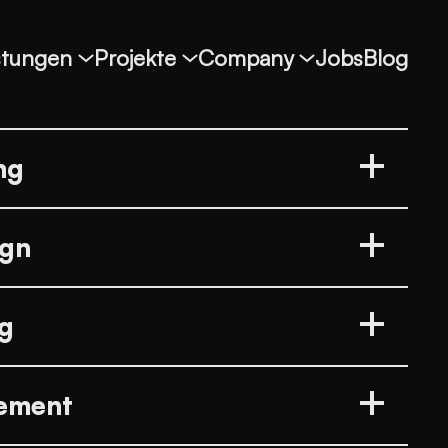
stungen
Projekte
Company
Jobs
Blog
ng
ternehmen auf dem Weg zur digitalen
ign
Blick, strategischem Know-how und
in Erinnerung. Sie entstehen, wenn Strategie
ng
ndergreifen und das Markenbild über alle
sistent bleibt.
 deine Zielgruppe dich genau dort findet, wo
ement
surft.