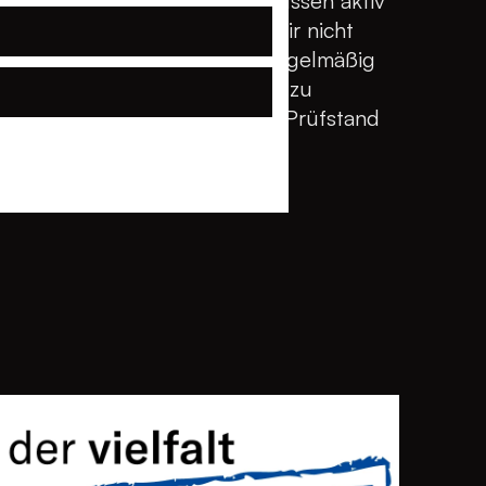
 Doch Unternehmen wie wir müssen aktiv
ir ehrlich: Wir wissen, dass wir nicht
eiten daran, langfristig und regelmäßig
 Anspruch ist es, uns stetig zu
ndeln immer wieder auf den Prüfstand