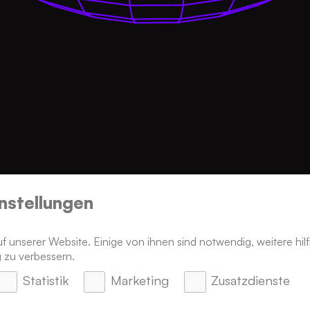
nstellungen
t das
Ehrlich ha
 unserer Website. Einige von ihnen sind notwendig, weitere hilf
 zu verbessern.
CSR ist freiwillig und unve
Statistik
Marketing
Zusatzdienste
selbst, höhere Standards al
g übernehmen. Im