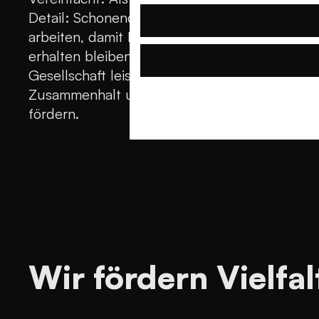
Detail: Schonend mit den Ressourcen der Er
arbeiten, damit Lebensgrundlagen für Mensch
erhalten bleiben. Einen wertvollen und positi
Gesellschaft leisten. Statt Konflikte zu verur
Zusammenhalt und das friedliche Miteinander 
fördern.
Wir fördern Vielfal