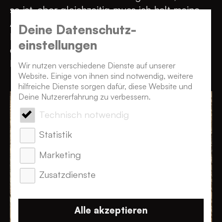
so ist, aber gleichzeitig muss ich halt meine
Arbeit schaffen. Es ist ein Geben und
Deine Datenschutz­
Nehmen. Aber es ist gut zu wissen, dass ich
einstellungen
den Stift fallen lassen kann, falls mal was ist.
Dafür haben hier alle Verständnis.
Wir nutzen verschiedene Dienste auf unserer
Website. Einige von ihnen sind notwendig, weitere
hilfreiche Dienste sorgen dafür, diese Website und
Deine Nutzererfahrung zu verbessern.
Technisch notwendig
Statistik
Marketing
Zusatzdienste
Alle akzeptieren