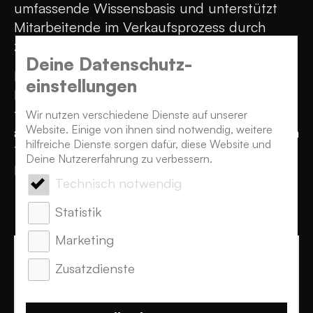
umfassende Wissensbasis und unterstützt
Mitarbeitende im Verkaufsprozess durch
zielgerichtete Infos und Applikationen.
Deine Datenschutz­
Betrieben wird das Extranet im
einstellungen
Rechenzentrum der Auftraggeberin. Wir bei
format h binden lokale Deploymentstrecken
Wir nutzen verschiedene Dienste auf unserer
Website. Einige von ihnen sind notwendig, weitere
an und sorgen mit einem starken Support von
hilfreiche Dienste sorgen dafür, diese Website und
7 bis 22 Uhr an Werktagen dafür, dass das
Deine Nutzererfahrung zu verbessern.
Extranet stets stabil und erreichbar bleibt.
Technisch notwendig
Statistik
Marketing
Zusatzdienste