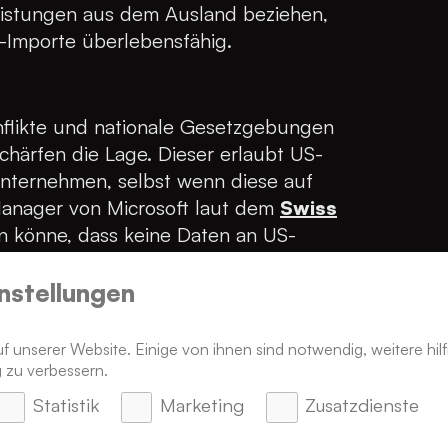
eistungen aus dem Ausland beziehen,
al-Importe überlebensfähig.
nflikte und nationale Gesetzgebungen
chärfen die Lage. Dieser erlaubt US-
nternehmen, selbst wenn diese auf
 Manager von Microsoft laut dem
Swiss
en könne, dass keine Daten an US-
 Souveränität bedeutet, sich gegen
chern.
nstellungen
 unserer Website. Einige von ihnen sind notwendig, weitere hilf
 zu verbessern.
cherheit:
Mit dem
s am 28. Juni 2025 in Kraft tritt,
Statistik
Marketing
Zusatzdienste
d Dienstleistungen Pflicht. Doch die