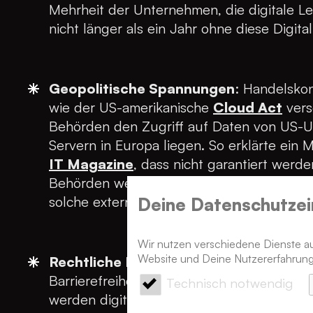
Mehrheit der Unternehmen, die digitale L
nicht länger als ein Jahr ohne diese Digit
Geopolitische Spannungen
: Handelsko
wie der US-amerikanische
Cloud Act
vers
Behörden den Zugriff auf Daten von US-U
Servern in Europa liegen. So erklärte ein
IT Magazine
, dass nicht garantiert werd
Behörden weitergegeben werden. Digitale
solche externen Zugriffe auf Daten abzusi
Deine Datenschutz­ei
Wir nutzen verschiedene Dienste auf
Website und Deine Nutzererfahrung
Rechtliche Rahmenbedingungen & Unsi
Barrierefreiheitsstärkungsgesetz (BFSG), da
Technisch notwendig
werden digitale Standards für Produkte un