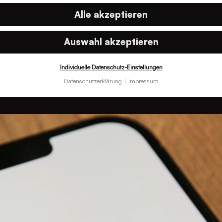
transfer. Seit dem Schrems-II-Urteil,
Alle akzeptieren
ch den neuen EU Data Act, stehen
tenaustausch mit Drittländern. Wer
Auswahl akzeptieren
kiert massive Rechtsverstöße.
Individuelle Datenschutz-Einstellungen
Datenschutzerklärung
Impressum