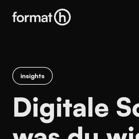
insights
Digitale S
was du wi