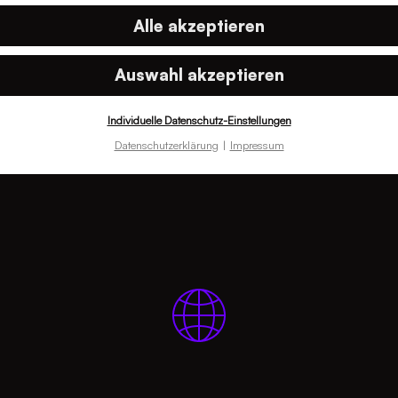
Alle akzeptieren
Planung und Umsetzung
Content-Checks, Anpas
Auswahl akzeptieren
Testing auf Usability, Ba
Individuelle Datenschutz-Einstellungen
Begleitung beim Go-live
Datenschutzerklärung
Impressum
Mehr zu Content Logisti