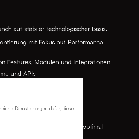
unch auf stabiler technologischer Basis.
ntierung mit Fokus auf Performance
von Features, Modulen und Integrationen
eme und APIs
ng und technisches SEO
ufbau
reiche Dienste sorgen dafür, diese
e Inhalte sauber migriert und optimal