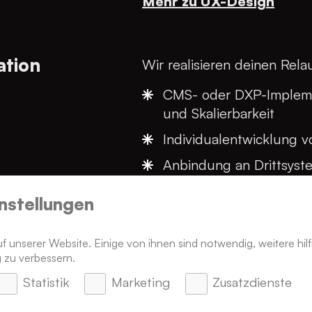
Mehr zu UX-Design
ation
Wir realisieren deinen Rela
CMS- oder DXP-Impleme
und Skalierbarkeit
Individualentwicklung 
Anbindung an Drittsyst
Performance-Optimieru
nstellungen
Mehr zu Infrastruktur-A
 unserer Website. Einige von ihnen sind notwendig, weitere hilf
 zu verbessern.
icherung
Statistik
Marketing
Zusatzdienste
Wir sorgen dafür, dass dein
präsentiert werden.