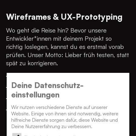
Wireframes & UX-Prototyping
Wo geht die Reise hin? Bevor unsere
Entwickler*innen mit deinem Projekt so
richtig loslegen, kannst du es erstmal vorab
prüfen. Unser Motto: Lieber früh testen, statt
spät zu korrigieren.
Low- & High-Fidelity Wireframes
Deine Datenschutz­
Interaktive Klickdummies
einstellungen
UX-Konzepte für Web, App & Plattform
Wir nutzen verschiedene Dienste auf unserer
Rapid Prototyping & User Feedback Loops
Website. Einige von ihnen sind notwendig, weitere
hilfreiche Dienste sorgen dafür, diese Website und
Deine Nutzererfahrung zu verbessern.