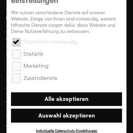
einstellungen
Schrittweise Modernisierung
Wir nutzen verschiedene Dienste auf unserer
monolithischer Anwendungen
Website. Einige von ihnen sind notwendig, weitere
hilfreiche Dienste sorgen dafür, diese Website und
Ablösung komplexer Monolithen durch
Deine Nutzererfahrung zu verbessern.
sukzessive Auslagerung einzelner Funktionen
Technisch notwendig
in eigenständige Microservices – für mehr
Statistik
Flexibilität, Wartbarkeit und Skalierbarkeit.
Marketing
Zusatzdienste
Skalierbare Backend-Architekturen für
digitale Produkte
Alle akzeptieren
Aufbau flexibler Backend-Services, die je
nach Bedarf skaliert und angepasst werden
Auswahl akzeptieren
können – ideal für stark frequentierte
Anwendungen oder wachsende
Individuelle Datenschutz-Einstellungen
Nutzerzahlen.