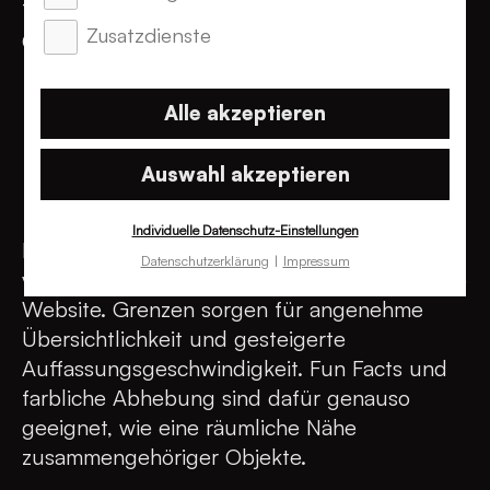
Thema User Experience von der
Zusatzdienste
Öffentlichkeit erkannt wurde.
Alle akzeptieren
Auswahl akzeptieren
5. Grenzen ziehen
Individuelle Datenschutz-Einstellungen
Inhaltlich zusammengehörigen Content durch
Datenschutzerklärung
Impressum
visuelle Grenzen aufzuteilen, strukturiert eine
Website. Grenzen sorgen für angenehme
Übersichtlichkeit und gesteigerte
Auffassungsgeschwindigkeit. Fun Facts und
farbliche Abhebung sind dafür genauso
geeignet, wie eine räumliche Nähe
zusammengehöriger Objekte.