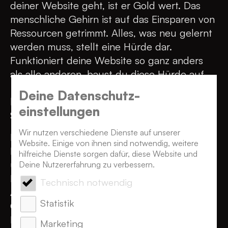
deiner Website geht, ist er Gold wert. Das
menschliche Gehirn ist auf das Einsparen von
Ressourcen getrimmt. Alles, was neu gelernt
werden muss, stellt eine Hürde dar.
Funktioniert deine Website so ganz anders
als alle anderen, baust du diese Hürde auf.
Besser:
Gestalte deine Website auf Basis
Deine Datenschutz­
bekannter Handlungs- und
einstellungen
Sehgewohnheiten.
Wir nutzen verschiedene Dienste auf unserer
Fun Fact: Websites auf Basis bekannter
Website. Einige von ihnen sind notwendig, weitere
Handlungsmuster und Sehgewohnheiten
hilfreiche Dienste sorgen dafür, diese Website und
umzusetzen ist nur einer der vielen weisen
Deine Nutzererfahrung zu verbessern.
Ratschläge von Jakob Nielsen, User
Technisch notwendig
Advocate und Leiter der Nielsen Norman
Statistik
Group, die er gründete, nachdem die
Relevanz seiner zahlreichen Artikel zum
Marketing