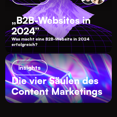
„B2B-Websites in
2024”
Was macht eine B2B-Website in 2024
erfolgreich?
insights
Die vier Säulen des
Content Marketings