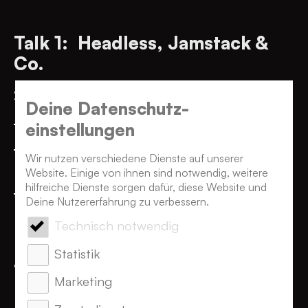
Talk 1: Headless, Jamstack &
Co.
20 Minuten
Deine Datenschutz­
Kurze Einführung
einstellungen
Content Reloaded: Neue Tools &
Wir nutzen verschiedene Dienste auf unserer
Workflows bei Content-Prozessen
Website. Einige von ihnen sind notwendig, weitere
hilfreiche Dienste sorgen dafür, diese Website und
Das CMS Universum: New Kids on the
Deine Nutzererfahrung zu verbessern.
Block vs. Establishment
Technisch notwendig
Statistik
Talk 2: Content-Modelle
Marketing
Reloaded