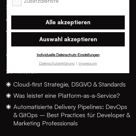
Zusatzdienste
20 Minuten
Strukturierter Content zahlt sich aus
Alle akzeptieren
Beispiele aus der Praxis
Auswahl akzeptieren
Individuelle Datenschutz-Einstellungen
Talk 3: Cloud Hosting
Datenschutzerklärung
Impressum
20 Minuten
Cloud-first Strategie, DSGVO & Standards
Was leistet eine Platform-as-a-Service?
Automatisierte Delivery Pipelines: DevOps
& GitOps – Best Practices für Developer &
Marketing Professionals