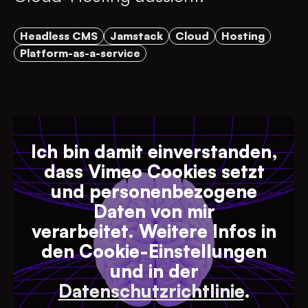
Headless CMS
Jamstack
Cloud
Hosting
Platform-as-a-service
Ich bin damit einverstanden,
dass Vimeo Cookies setzt
und personenbezogene
Daten von mir
verarbeitet. Weitere Infos in
den Cookie-Einstellungen
und in der
Datenschutzrichtlinie
.