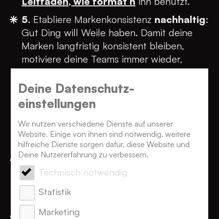
Leitfaden, wie format h
ihn benutzt.
5.
Etabliere Markenkonsistenz
nachhaltig
:
Gut Ding will Weile haben. Damit deine
Marken langfristig konsistent bleiben,
motiviere deine Teams immer wieder,
regelmäßig ihren Content auf Konsistenz
zu überprüfen – bis sie zur DNA deiner
Deine Datenschutz­
Marken- und Unternehmenskultur werden.
einstellungen
Wir nutzen verschiedene Dienste auf unserer
Website. Einige von ihnen sind notwendig, weitere
hilfreiche Dienste sorgen dafür, diese Website und
Aus der Praxis:
Deine Nutzererfahrung zu verbessern.
Konsistentes Branding
Technisch notwendig
bei »Mein Phileo«
Statistik
Marketing
Wir wollen hier nicht nur abstrakte Tipps