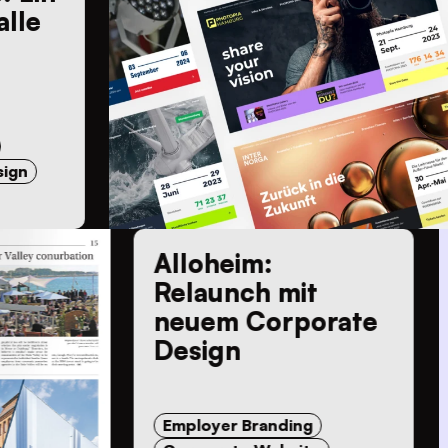
te für alle
e Website
UX/UI Design
Marketing
Alloheim:
Relaunch mit
neuem Corporate
Design
Employer Branding