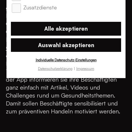
Zusatzdienste
geben. Schauen wir uns an, wie man ein
konsistentes Branding aufbaut. Einer unserer
Cases bietet sich dafür wunderbar an.
Alle akzeptieren
Gemeinsam mit dem BKK Dachverband e.V.
haben wir eine Vermarktungsstrategie für
die
Auswahl akzeptieren
Gesundbleib-Plattform »Mein Phileo«
entwickelt. Das ist eine App, die
Individuelle Datenschutz-Einstellungen
Betriebskrankenkassen ihren
Datenschutzerklärung
Impressum
Trägerunternehmen bereitstellen können. Mit
der App informieren sie ihre Beschäftigten
ganz einfach mit Artikel, Videos und
Challenges rund um Gesundheitsthemen.
Damit sollen Beschäftigte sensibilisiert und
zum präventiven Handeln motiviert werden.