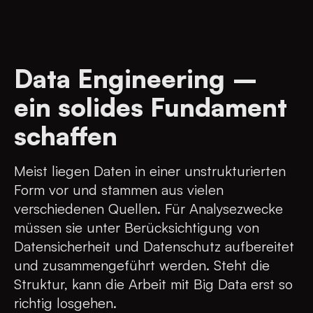
hilft dir, Mehrwerte daraus zu ziehen.
passen. Unsere Data Scientists helfen dir,
Distributor*innen, Reseller*innen,
deine Software, Hardware und Personal auf
Lieferant*innen, Partner*innen und
den technisch passendsten Stand zu bringen.
Kund*innen die Möglichkeit, sich selbst zu
Data Engineering –
organisieren. Die Portale verringern den
Arbeitsaufwand signifikant und füttern
ein solides Fundament
deinen Datenpool für Auswertungen und
schaffen
Optimierungen. Heutzutage musst du nicht
raten, was deine Zielgruppe anspricht – du
kannst es messen, auswerten und deine
Meist liegen Daten in einer unstrukturierten
Ansprache schärfen. Die Nutzer*innen des
Form vor und stammen aus vielen
Portals können unabhängig agieren – und
verschiedenen Quellen. Für Analysezwecke
beispielsweise Bestellungen eigenständig
müssen sie unter Berücksichtigung von
tätigen. Kurzum: Durch die Optimierung
Datensicherheit und Datenschutz aufbereitet
deines automatisierten Portals kannst du die
und zusammengeführt werden. Steht die
gewonnene Zeit für den nachhaltigen Erfolg
Struktur, kann die Arbeit mit Big Data erst so
deines Kerngeschäftes einsetzen.
richtig losgehen.