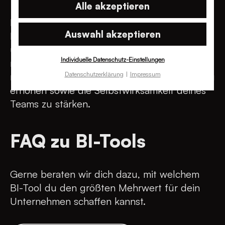
Alle akzeptieren
Durch die Visualisierung von Daten werden
Auswahl akzeptieren
Entscheidungswege offensichtlich und
überprüfbar. Du erhältst eine Übersicht zu
Individuelle Datenschutz-Einstellungen
relevanten KPIs und kannst die Ergebnisse
Datenschutzerklärung
Impressum
nutzen, um deine Kund*innen­zufriedenheit zu
erhöhen sowie die Selbstwirksamkeit deines
Teams zu stärken.
FAQ zu BI-Tools
Gerne beraten wir dich dazu, mit welchem
BI-Tool du den größten Mehrwert für dein
Unternehmen schaffen kannst.