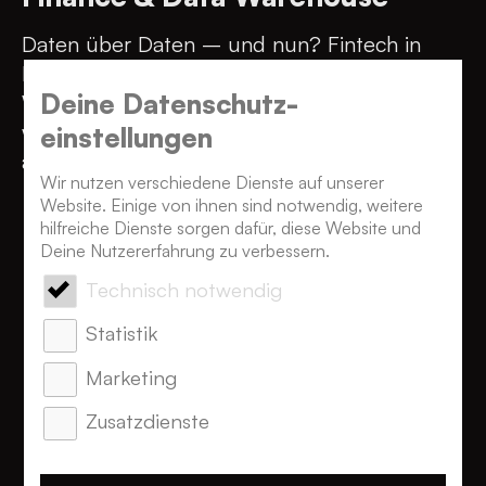
Mehr über Data Warehouse
Daten über Daten – und nun? Fintech in
Funktion ist unsere Mission.
Deine Datenschutz­
Wir designen Data Warehouses – und
wissen, worauf es bei ETL-Prozessen
einstellungen
ankommt.
Wir nutzen verschiedene Dienste auf unserer
Website. Einige von ihnen sind notwendig, weitere
hilfreiche Dienste sorgen dafür, diese Website und
Deine Nutzererfahrung zu verbessern.
Technisch notwendig
Statistik
Business Intelligence
Marketing
und Data Analytics:
Zusatzdienste
Reports, Dashboards,
Plotgrafiken